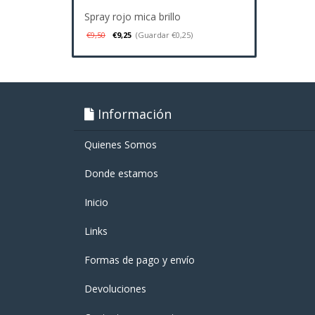
Spray rojo mica brillo
€9,50
€9,25
(Guardar €0,25)
Información
Quienes Somos
Donde estamos
Inicio
Links
Formas de pago y enví­o
Devoluciones