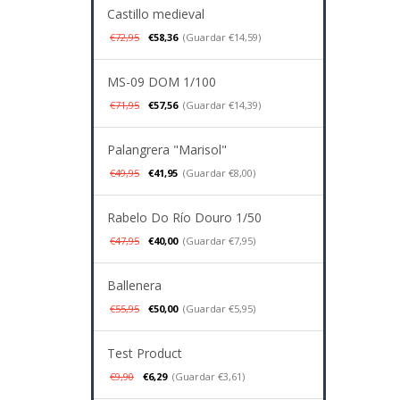
Castillo medieval
€72,95
€58,36
(Guardar €14,59)
MS-09 DOM 1/100
€71,95
€57,56
(Guardar €14,39)
Palangrera "Marisol"
€49,95
€41,95
(Guardar €8,00)
Rabelo Do Río Douro 1/50
€47,95
€40,00
(Guardar €7,95)
Ballenera
€55,95
€50,00
(Guardar €5,95)
Test Product
€9,90
€6,29
(Guardar €3,61)