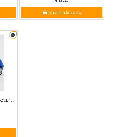
€13,95
Añadir a la cesta
RENAULT SUPERCINCO GT TURBO AZUL 1/43