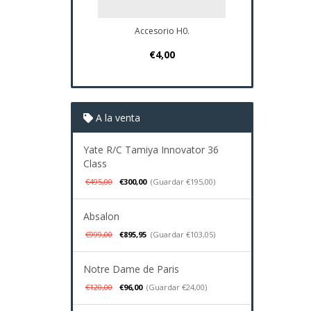
Accesorio H0.
Plano Navio S
€4,00
€37,9
A la venta
Yate R/C Tamiya Innovator 36
Class
€495,00
€300,00
(Guardar €195,00)
Absalon
€999,00
€895,95
(Guardar €103,05)
Notre Dame de Paris
€120,00
€96,00
(Guardar €24,00)