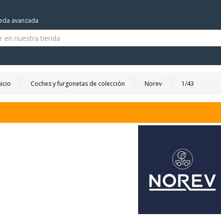
eda avanzada
nicio
Coches y furgonetas de colección
Norev
1/43