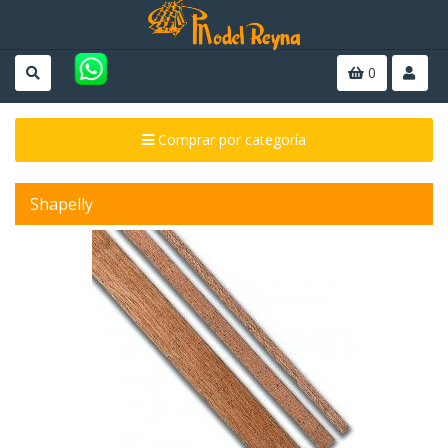
0
Comprar por categoría
Shapelly