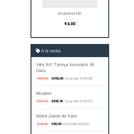
Accesorio H0.
Plano Navio
€4,00
€37
A la venta
Yate R/C Tamiya Innovator 36
Class
€495,00
€300,00
(Guardar €195,00)
Absalon
€999,00
€895,95
(Guardar €103,05)
Notre Dame de Paris
€120,00
€96,00
(Guardar €24,00)