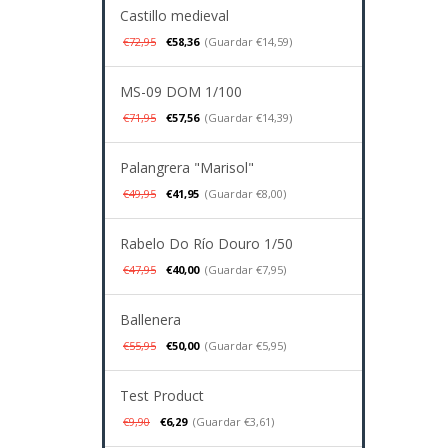
Castillo medieval
€72,95
€58,36
(Guardar €14,59)
MS-09 DOM 1/100
€71,95
€57,56
(Guardar €14,39)
Palangrera "Marisol"
€49,95
€41,95
(Guardar €8,00)
Rabelo Do Río Douro 1/50
€47,95
€40,00
(Guardar €7,95)
Ballenera
€55,95
€50,00
(Guardar €5,95)
Test Product
€9,90
€6,29
(Guardar €3,61)