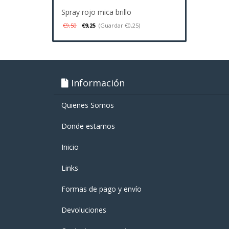
Spray rojo mica brillo
€9,50
€9,25
(Guardar €0,25)
Información
Quienes Somos
Donde estamos
Inicio
Links
Formas de pago y enví­o
Devoluciones