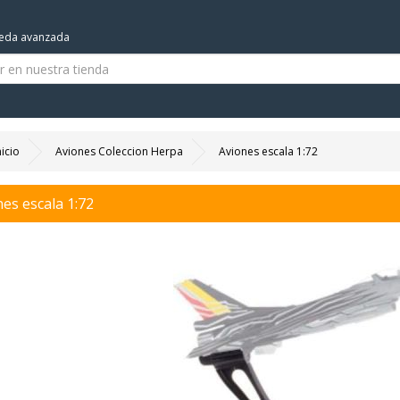
eda avanzada
nicio
Aviones Coleccion Herpa
Aviones escala 1:72
es escala 1:72