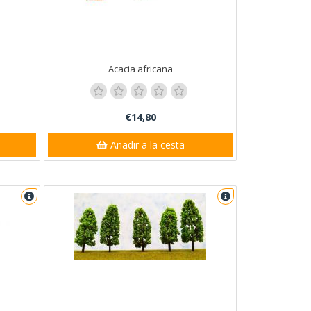
Acacia africana
€14,80
Añadir a la cesta