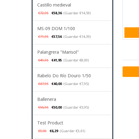
Castillo medieval
€72,95
€58,36
(Guardar €14,59)
MS-09 DOM 1/100
€71,95
€57,56
(Guardar €14,39)
Palangrera "Marisol"
€49,95
€41,95
(Guardar €8,00)
Rabelo Do Río Douro 1/50
€47,95
€40,00
(Guardar €7,95)
Ballenera
€55,95
€50,00
(Guardar €5,95)
Test Product
€9,90
€6,29
(Guardar €3,61)