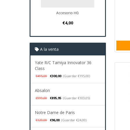
Accesorio H0.
Plano Navio 
€4,00
€37,
A la venta
Yate R/C Tamiya Innovator 36
Class
€495,00
€300,00
(Guardar €195,00)
Absalon
€999,00
€895,95
(Guardar €103,05)
Notre Dame de Paris
€120,00
€96,00
(Guardar €24,00)