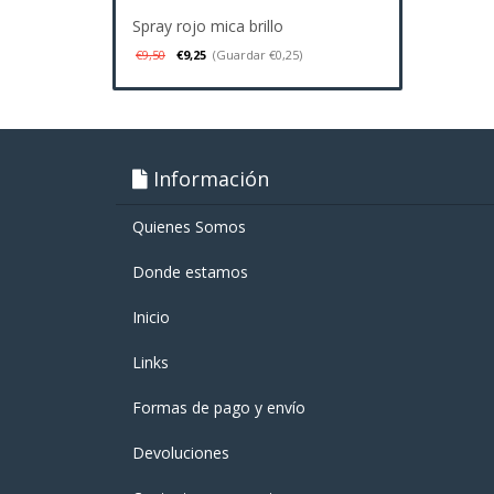
Spray rojo mica brillo
€9,50
€9,25
(Guardar €0,25)
Información
Quienes Somos
Donde estamos
Inicio
Links
Formas de pago y enví­o
Devoluciones