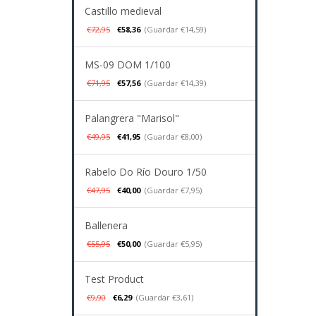
Castillo medieval
€72,95
€58,36
(Guardar €14,59)
MS-09 DOM 1/100
€71,95
€57,56
(Guardar €14,39)
Palangrera "Marisol"
€49,95
€41,95
(Guardar €8,00)
Rabelo Do Río Douro 1/50
€47,95
€40,00
(Guardar €7,95)
Ballenera
€55,95
€50,00
(Guardar €5,95)
Test Product
€9,90
€6,29
(Guardar €3,61)