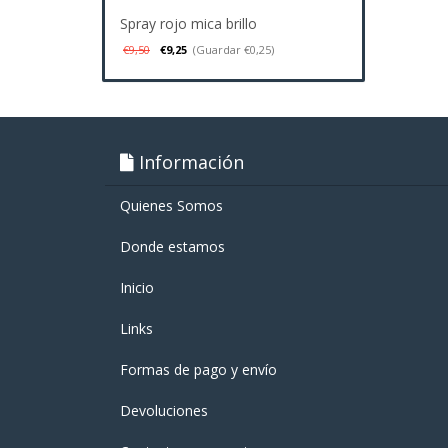
Spray rojo mica brillo
€9,50
€9,25
(Guardar €0,25)
Información
Quienes Somos
Donde estamos
Inicio
Links
Formas de pago y enví­o
Devoluciones