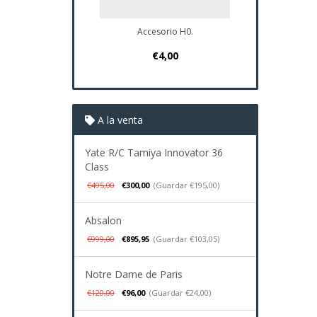
Accesorio H0.
Plano Navio 
€4,00
€37,
A la venta
Yate R/C Tamiya Innovator 36
Class
€495,00
€300,00
(Guardar €195,00)
Absalon
€999,00
€895,95
(Guardar €103,05)
Notre Dame de Paris
€120,00
€96,00
(Guardar €24,00)