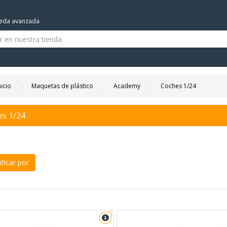
eda avanzada
nicio
Maquetas de plástico
Academy
Coches 1/24
es 1/24
ficar por