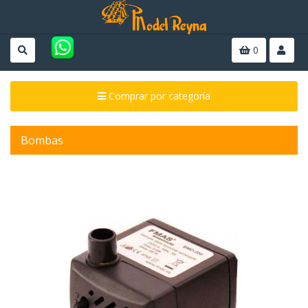
0
Comprar por categoría
Bombas