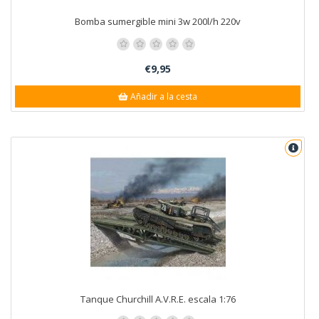
Bomba sumergible mini 3w 200l/h 220v
€9,95
Añadir a la cesta
Tanque Churchill A.V.R.E. escala 1:76