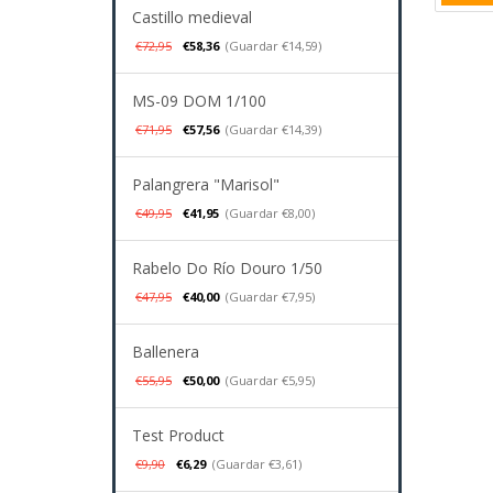
Castillo medieval
€72,95
€58,36
(Guardar €14,59)
MS-09 DOM 1/100
€71,95
€57,56
(Guardar €14,39)
Palangrera "Marisol"
€49,95
€41,95
(Guardar €8,00)
Rabelo Do Río Douro 1/50
€47,95
€40,00
(Guardar €7,95)
Ballenera
€55,95
€50,00
(Guardar €5,95)
Test Product
€9,90
€6,29
(Guardar €3,61)