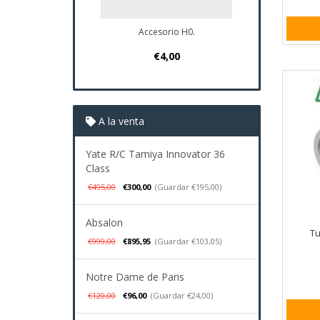
Accesorio H0.
Plano Navio Sa
€4,00
€37,95
A la venta
Yate R/C Tamiya Innovator 36
Class
€495,00
€300,00
(Guardar €195,00)
Absalon
Tu
€999,00
€895,95
(Guardar €103,05)
Notre Dame de Paris
€120,00
€96,00
(Guardar €24,00)