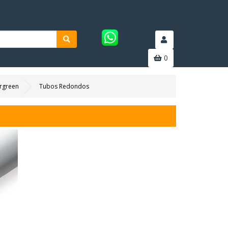
0
rgreen
Tubos Redondos