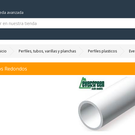
eda avanzada
nicio
Perfiles, tubos, varillas y planchas
Perfiles plasticos
Eve
s Redondos