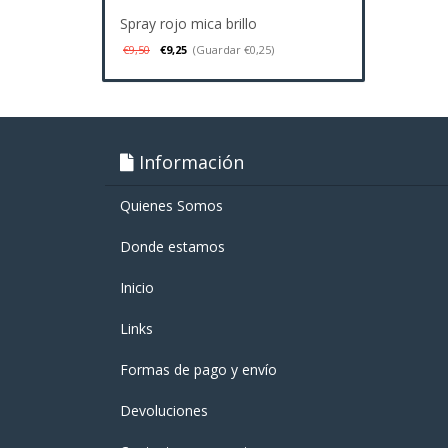
Spray rojo mica brillo
€9,50
€9,25
(Guardar €0,25)
Información
Quienes Somos
Donde estamos
Inicio
Links
Formas de pago y enví­o
Devoluciones