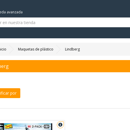
eda avanzada
nicio
Maquetas de plástico
Lindberg
berg
ficar por