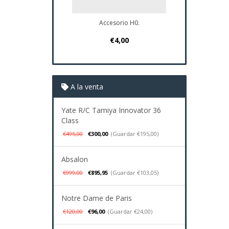
Accesorio H0.
Plano Navi
€4,00
€37
A la venta
Yate R/C Tamiya Innovator 36
Class
€495,00
€300,00
(Guardar €195,00)
Absalon
€999,00
€895,95
(Guardar €103,05)
Notre Dame de Paris
€120,00
€96,00
(Guardar €24,00)