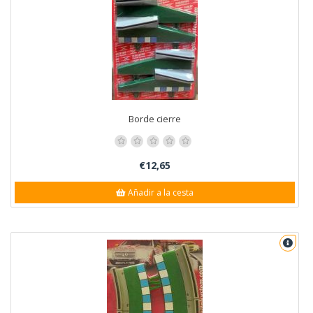
Borde cierre
€12,65
Añadir a la cesta