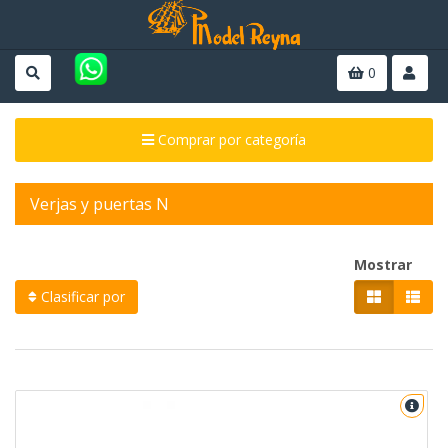
0
Comprar por categoría
Verjas y puertas N
Mostrar
Clasificar por