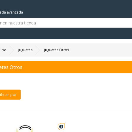
eda avanzada
nicio
Juguetes
Juguetes Otros
etes Otros
ficar por