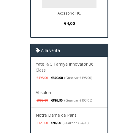
Accesorio H0.
Plano Navio
€4,00
€37
A la venta
Yate R/C Tamiya Innovator 36
Class
€495,00
€300,00
(Guardar €195,00)
Absalon
€999,00
€895,95
(Guardar €103,05)
Notre Dame de Paris
€120,00
€96,00
(Guardar €24,00)