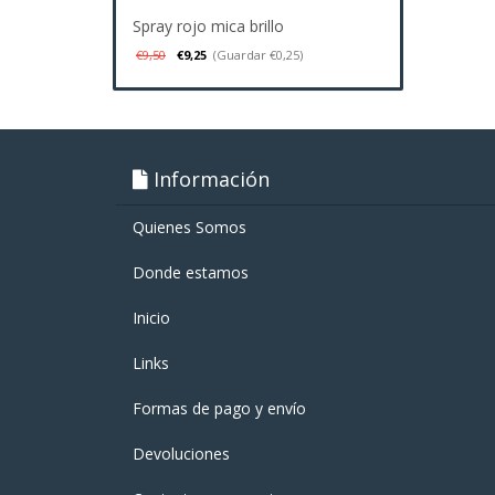
Spray rojo mica brillo
€9,50
€9,25
(Guardar €0,25)
Información
Quienes Somos
Donde estamos
Inicio
Links
Formas de pago y enví­o
Devoluciones