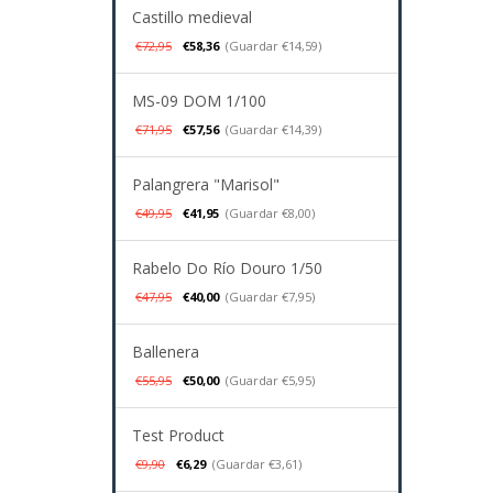
Castillo medieval
€72,95
€58,36
(Guardar €14,59)
MS-09 DOM 1/100
€71,95
€57,56
(Guardar €14,39)
Palangrera "Marisol"
€49,95
€41,95
(Guardar €8,00)
Rabelo Do Río Douro 1/50
€47,95
€40,00
(Guardar €7,95)
Ballenera
€55,95
€50,00
(Guardar €5,95)
Test Product
€9,90
€6,29
(Guardar €3,61)