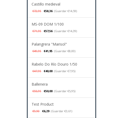
Castillo medieval
€72,95
€58,36
(Guardar €14,59)
MS-09 DOM 1/100
€71,95
€57,56
(Guardar €14,39)
Palangrera "Marisol"
€49,95
€41,95
(Guardar €8,00)
Rabelo Do Río Douro 1/50
€47,95
€40,00
(Guardar €7,95)
Ballenera
€55,95
€50,00
(Guardar €5,95)
Test Product
€9,90
€6,29
(Guardar €3,61)