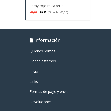
Spray rojo mica brillo
€9,50
€9,25
(Guardar €0,25)
Información
Quienes Somos
Donde estamos
Inicio
Links
Formas de pago y enví­o
Devoluciones