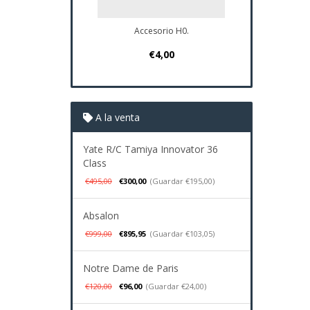
Accesorio H0.
€4,00
A la venta
Yate R/C Tamiya Innovator 36
Class
€495,00
€300,00
(Guardar €195,00)
Absalon
€999,00
€895,95
(Guardar €103,05)
Notre Dame de Paris
€120,00
€96,00
(Guardar €24,00)