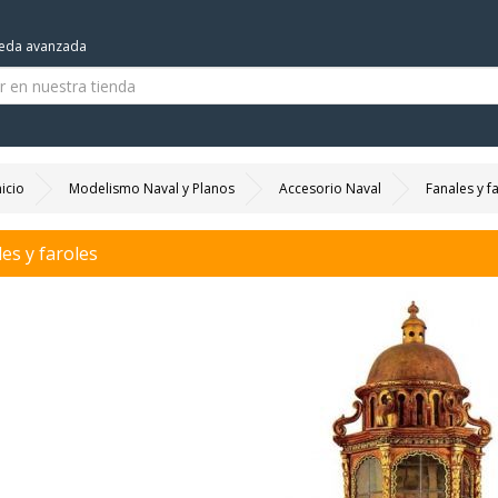
eda avanzada
nicio
Modelismo Naval y Planos
Accesorio Naval
Fanales y f
es y faroles