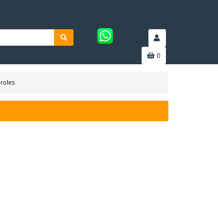
0
aroles