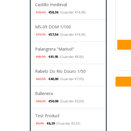
Castillo medieval
€72,95
€58,36
(Guardar €14,59)
MS-09 DOM 1/100
€71,95
€57,56
(Guardar €14,39)
Palangrera "Marisol"
€49,95
€41,95
(Guardar €8,00)
Rabelo Do Río Douro 1/50
€47,95
€40,00
(Guardar €7,95)
Ballenera
€55,95
€50,00
(Guardar €5,95)
Test Product
€9,90
€6,29
(Guardar €3,61)