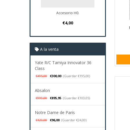
Accesorio H0.
Plano Navio Santa 
€4,00
€37,95
A la venta
Yate R/C Tamiya Innovator 36
Class
€495,00
€300,00
(Guardar €195,00)
Absalon
€999,00
€895,95
(Guardar €103,05)
Notre Dame de Paris
€120,00
€96,00
(Guardar €24,00)