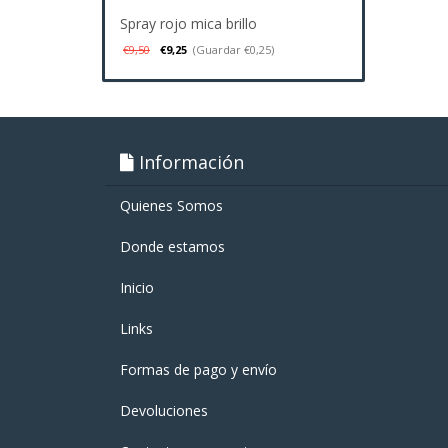
Spray rojo mica brillo
€9,50
€9,25
(Guardar €0,25)
Información
Quienes Somos
Donde estamos
Inicio
Links
Formas de pago y enví­o
Devoluciones