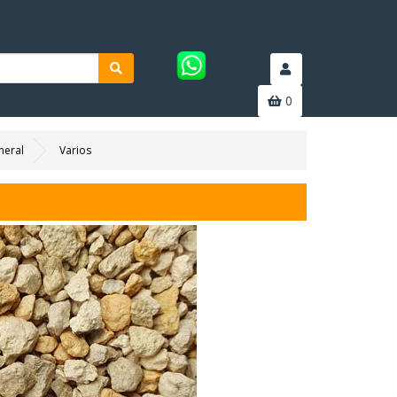
0
neral
Varios