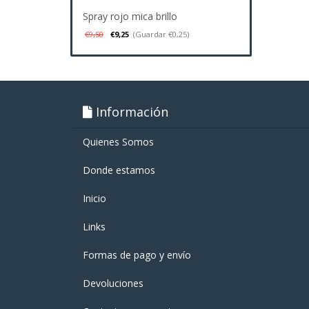
Spray rojo mica brillo
€9,50
€9,25
(Guardar €0,25)
Información
Quienes Somos
Donde estamos
Inicio
Links
Formas de pago y enví­o
Devoluciones