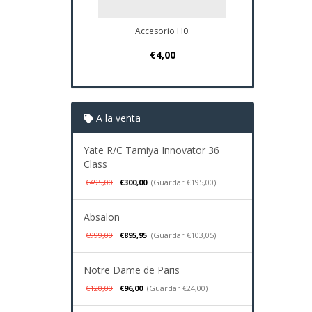
Accesorio H0.
Plano Navio Santa An
€4,00
€37,95
A la venta
Yate R/C Tamiya Innovator 36
Class
€495,00
€300,00
(Guardar €195,00)
Absalon
€999,00
€895,95
(Guardar €103,05)
Notre Dame de Paris
€120,00
€96,00
(Guardar €24,00)