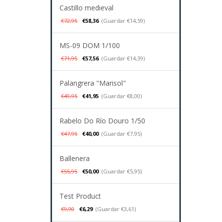
Castillo medieval
€72,95
€58,36
(Guardar €14,59)
MS-09 DOM 1/100
€71,95
€57,56
(Guardar €14,39)
Palangrera "Marisol"
€49,95
€41,95
(Guardar €8,00)
Rabelo Do Río Douro 1/50
€47,95
€40,00
(Guardar €7,95)
Ballenera
€55,95
€50,00
(Guardar €5,95)
Test Product
€9,90
€6,29
(Guardar €3,61)