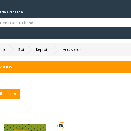
eda avanzada
nicio
Slot
Reprotec
Accesorios
sorios
ficar por