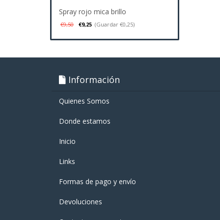
Spray rojo mica brillo
€9,50
€9,25
(Guardar €0,25)
Información
Quienes Somos
Donde estamos
Inicio
Links
Formas de pago y enví­o
Devoluciones