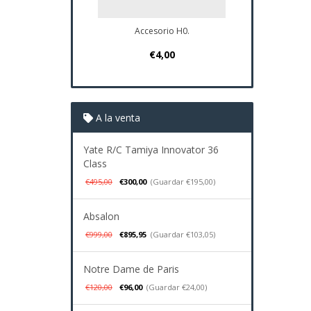
Accesorio H0.
Plano Navio
€4,00
€37
A la venta
Yate R/C Tamiya Innovator 36
Class
€495,00
€300,00
(Guardar €195,00)
Absalon
€999,00
€895,95
(Guardar €103,05)
Notre Dame de Paris
€120,00
€96,00
(Guardar €24,00)