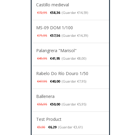
Castillo medieval
€72,95
€58,36
(Guardar €14,59)
MS-09 DOM 1/100
€71,95
€57,56
(Guardar €14,39)
Palangrera "Marisol"
€49,95
€41,95
(Guardar €8,00)
Rabelo Do Río Douro 1/50
€47,95
€40,00
(Guardar €7,95)
Ballenera
€55,95
€50,00
(Guardar €5,95)
Test Product
€9,90
€6,29
(Guardar €3,61)