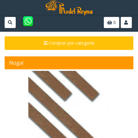
0
Comprar por categoría
Nogal