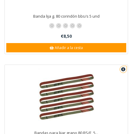
Banda lija g. 80 corindón bbs/s 5 und
€8,50
Añadir a la cesta
Bandas para lijar grano 80 BS/E, 5...