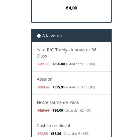
€4,00
€37
A la venta
Yate R/C Tamiya Innovator 36
Class
€495,00
€300,00
(Guardar €195,00)
Absalon
€999,00
€895,95
(Guardar €103,05)
Notre Dame de Paris
€120,00
€96,00
(Guardar €24,00)
Castillo medieval
€72,95
€58,36
(Guardar €14,59)