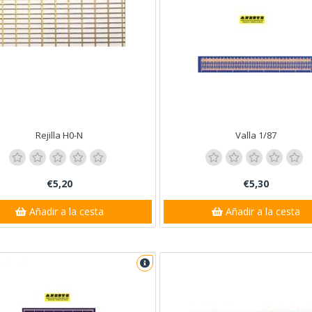
Rejilla H0-N
Valla 1/87
€5,20
€5,30
Añadir a la cesta
Añadir a la cesta