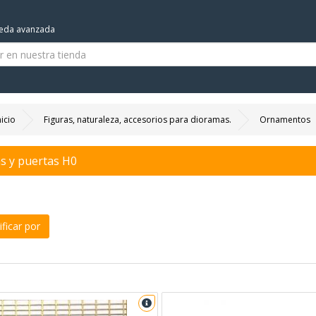
eda avanzada
nicio
Figuras, naturaleza, accesorios para dioramas.
Ornamentos
as y puertas H0
ficar por