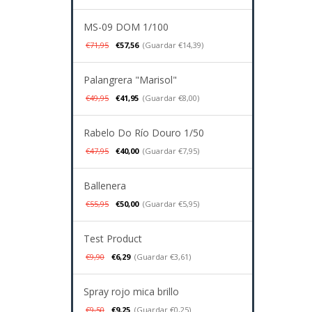
MS-09 DOM 1/100
€71,95
€57,56
(Guardar €14,39)
Palangrera "Marisol"
€49,95
€41,95
(Guardar €8,00)
Rabelo Do Río Douro 1/50
€47,95
€40,00
(Guardar €7,95)
Ballenera
€55,95
€50,00
(Guardar €5,95)
Test Product
€9,90
€6,29
(Guardar €3,61)
Spray rojo mica brillo
€9,50
€9,25
(Guardar €0,25)