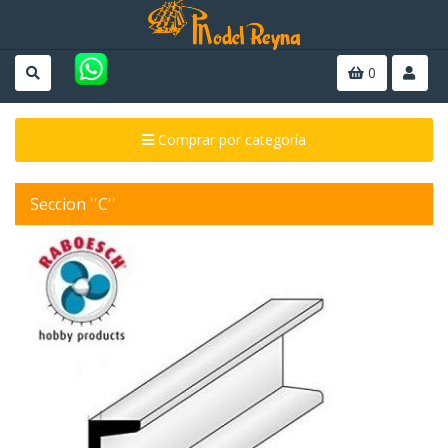
0
Comprar por categoría
Seccion ''C''