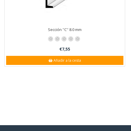
Sección ''C'' 8.0 mm
€7,55
Añadir a la cesta