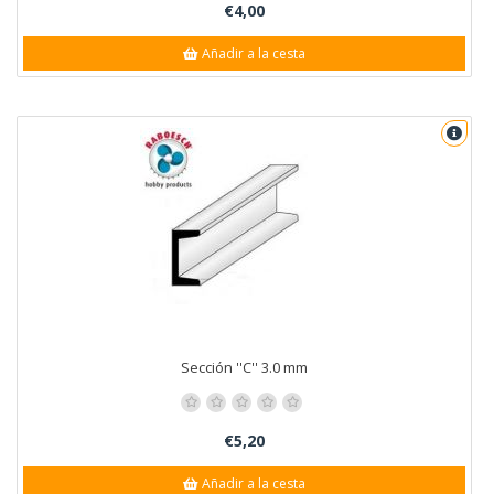
€4,00
Añadir a la cesta
Sección ''C'' 3.0 mm
€5,20
Añadir a la cesta