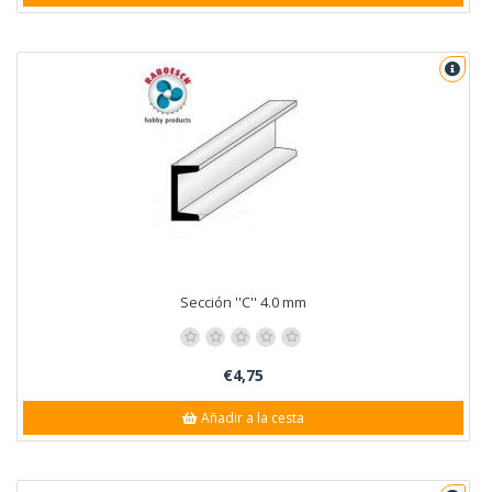
Sección ''C'' 4.0 mm
€4,75
Añadir a la cesta