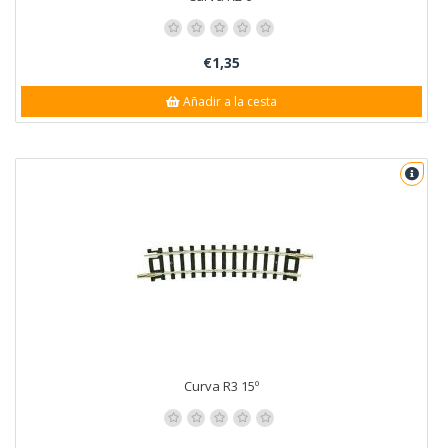
€1,35
Añadir a la cesta
Curva R3 15º