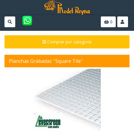
0
Comprar por categoría
Planchas Grabadas ''Square Tile''