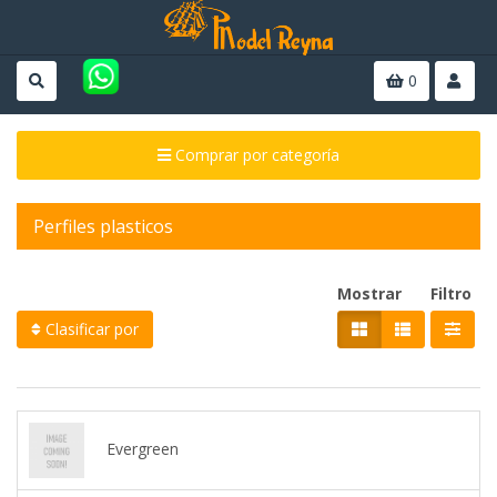
0
Comprar por categoría
Perfiles plasticos
Mostrar
Filtro
Clasificar por
Evergreen