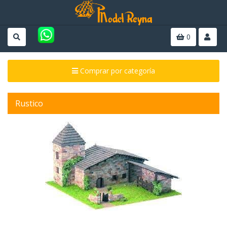
0
Comprar por categoría
Rustico