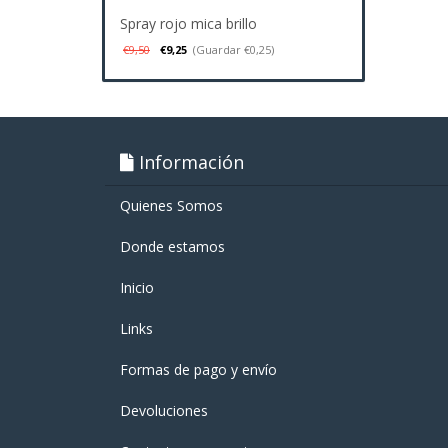
Spray rojo mica brillo
€9,50
€9,25
(Guardar €0,25)
Información
Quienes Somos
Donde estamos
Inicio
Links
Formas de pago y enví­o
Devoluciones