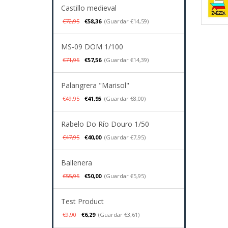
Castillo medieval
€72,95
€58,36
(Guardar €14,59)
MS-09 DOM 1/100
€71,95
€57,56
(Guardar €14,39)
Palangrera "Marisol"
€49,95
€41,95
(Guardar €8,00)
Rabelo Do Río Douro 1/50
€47,95
€40,00
(Guardar €7,95)
Ballenera
€55,95
€50,00
(Guardar €5,95)
Test Product
€9,90
€6,29
(Guardar €3,61)