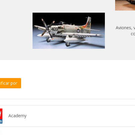
Aviones, v
co
ficar por
Academy