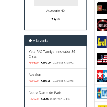
Accesorio H0.
Plano Navio S
€4,00
€37,9
A la venta
Yate R/C Tamiya Innovator 36
Class
€495,00
€300,00
(Guardar €195,00)
Absalon
€999,00
€895,95
(Guardar €103,05)
Notre Dame de Paris
€120,00
€96,00
(Guardar €24,00)