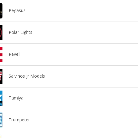
Pegasus
anta Ana
5
Polar Lights
Revell
Salvinos Jr Models
Tamiya
Trumpeter