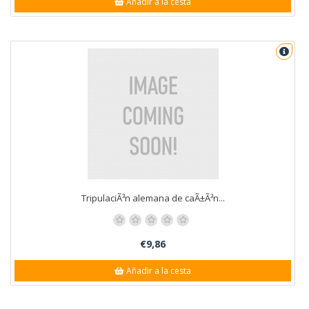
Añadir a la cesta
TripulaciÃ³n alemana de caÃ±Ã³n...
€9,86
Añadir a la cesta