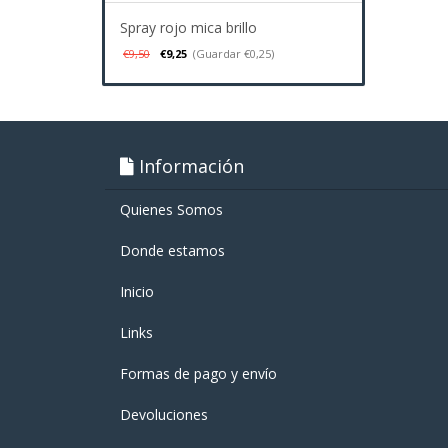
Spray rojo mica brillo
€9,50
€9,25
(Guardar €0,25)
Información
Quienes Somos
Donde estamos
Inicio
Links
Formas de pago y enví­o
Devoluciones