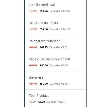
Castillo medieval
€72,95
€58,36
(Guardar €14,59)
MS-09 DOM 1/100
€71,95
€57,56
(Guardar €14,39)
Palangrera "Marisol"
€49,95
€41,95
(Guardar €8,00)
Rabelo Do Río Douro 1/50
€47,95
€40,00
(Guardar €7,95)
Ballenera
€55,95
€50,00
(Guardar €5,95)
Test Product
€9,90
€6,29
(Guardar €3,61)