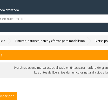
eda avanzada
nicio
Pinturas, barnices, tintes y efectos para modelísmo
Everships
es
Everships es una marca especializada en tintes para madera de gran
Los tintes de Everships dan un color natural y vivo a la
ficar por