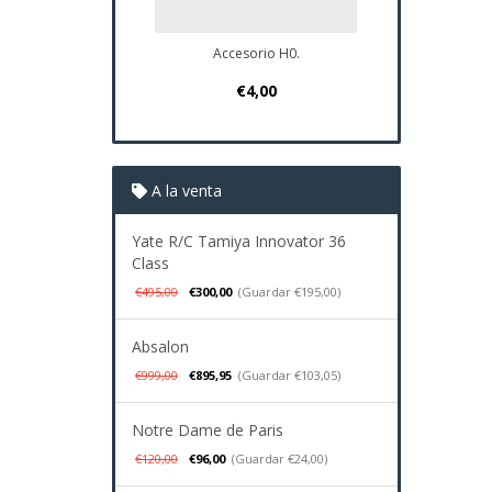
Accesorio H0.
Plano Navio
€4,00
€37
A la venta
Yate R/C Tamiya Innovator 36
Class
€495,00
€300,00
(Guardar €195,00)
Absalon
€999,00
€895,95
(Guardar €103,05)
Notre Dame de Paris
€120,00
€96,00
(Guardar €24,00)