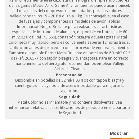
teñir directamente en la cazoleta del aerógrafo empleando colores
de las gamas Model Air o Game Air. También se puede usar a pincel.
Los ajustes del compresor recomendados para los colores
Vallejo rondan los 15 – 20 Psi o 0.5 a 1 kg. Es aconsejable, en el caso
de fuselajes y componentes de modelos de avión, aplicar
Imprimación Negro Brillante para realzar las características
especiales de los tonos de aluminio, disponible en botellas de 60
ml/2.02 fl oz (Ref. 73.660), con tapón bisagra y cuentagotas. Metal
Color seca muy rápido, pero es conveniente esperar 12 horas tras su
aplicación antes de proceder con el proceso de enmascaramiento.
También disponible Barniz Metal Brillante en botellas de 60 ml/2.02 fl
oz (Ref. 26.657), con tapón bisagra y cuentagotas. Para un correcto
mantenimiento del aerógrafo recomendamos emplear Vallejo
Airbrush Cleaner.
Presentación
:
Disponible en botellas de 32 ml/1.08 fl oz con tapón bisagra y
cuentagotas. Incluye bola de acero inoxidable para mejorar la
agitación.
Seguridad
:
Metal Color no es inflamable y no contiene disolventes. Vea
información relativa a las certificaciones de producto en el apartado
de Seguridad.
Mostrar