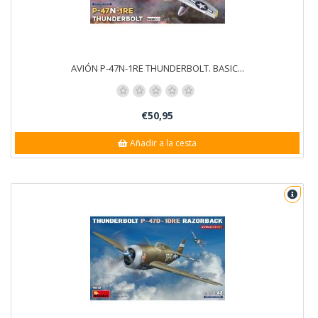
AVIÓN P-47N-1RE THUNDERBOLT. BASIC...
€50,95
Añadir a la cesta