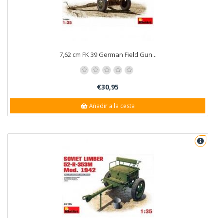
7,62 cm FK 39 German Field Gun...
€30,95
Añadir a la cesta