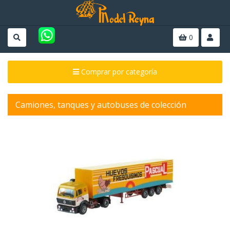
0
Comprar por categoría
Camiones, tanques y autobuses de colección