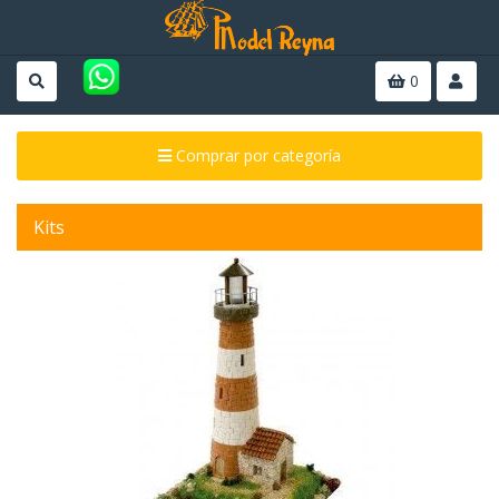
0
Comprar por categoría
Kits