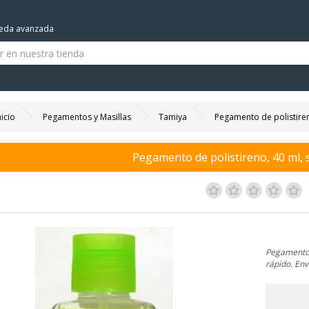
eda avanzada
nicio
Pegamentos y Masillas
Tamiya
Pegamento de polistiren
Pegamento de polistireno, 40 ml, 
Pegamento l
rápido. En