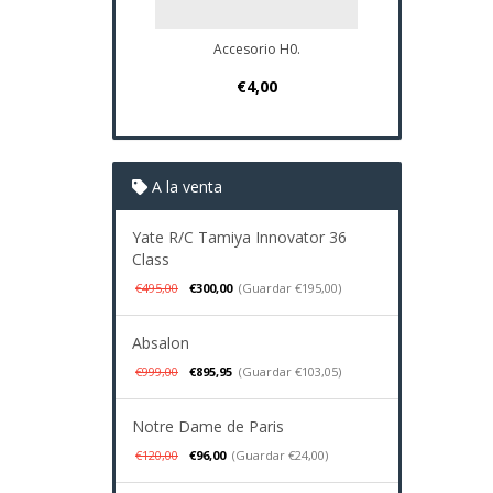
Accesorio H0.
Plano Navio
€4,00
€37
A la venta
Yate R/C Tamiya Innovator 36
Class
€495,00
€300,00
(Guardar €195,00)
Absalon
€999,00
€895,95
(Guardar €103,05)
Notre Dame de Paris
€120,00
€96,00
(Guardar €24,00)