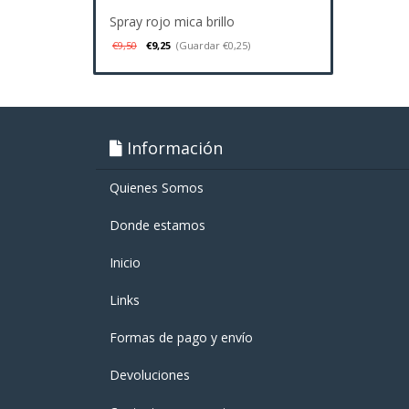
Spray rojo mica brillo
€9,50
€9,25
(Guardar €0,25)
Información
Quienes Somos
Donde estamos
Inicio
Links
Formas de pago y enví­o
Devoluciones