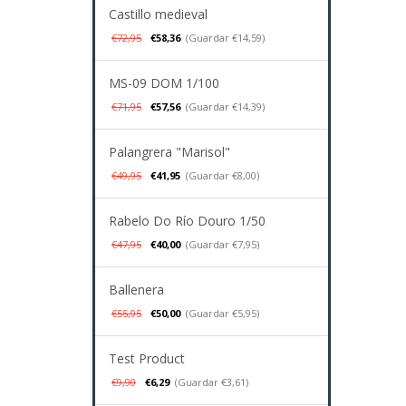
Castillo medieval
€72,95
€58,36
(Guardar €14,59)
MS-09 DOM 1/100
€71,95
€57,56
(Guardar €14,39)
Palangrera "Marisol"
€49,95
€41,95
(Guardar €8,00)
Rabelo Do Río Douro 1/50
€47,95
€40,00
(Guardar €7,95)
Ballenera
€55,95
€50,00
(Guardar €5,95)
Test Product
€9,90
€6,29
(Guardar €3,61)