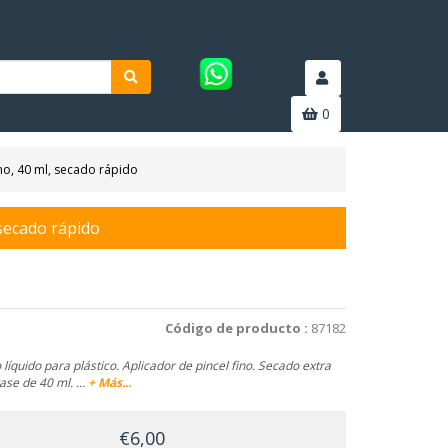
0
o, 40 ml, secado rápido
secado rápido
Código de producto :
87182
íquido para plástico. Aplicador de pincel fino. Secado extra
vase de 40 ml. …
+ Más...
€6,00